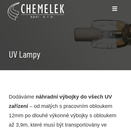
Skip
Toggle
to
Navigatio
content
UV Lampy
Vrtáky a Frézy (DPS)
UV Lampy
Čerpadla
Kontakt
Dodáváme
náhradní výbojky do všech UV
Napište nám
zařízení
– od malých s pracovním obloukem
12mm po dlouhé výkonné výbojky s obloukem
až 3,9m, které musí být transportovány ve