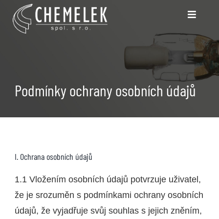
Skip
Toggle
to
Navigatio
content
UV Lampy
Vrtáky a Frézy (DPS)
Podmínky ochrany osobních údajů
Čerpadla
Kontakt
I. Ochrana osobních údajů
Napište nám
1.1 Vložením osobních údajů potvrzuje uživatel,
že je srozuměn s podmínkami ochrany osobních
údajů, že vyjadřuje svůj souhlas s jejich zněním,