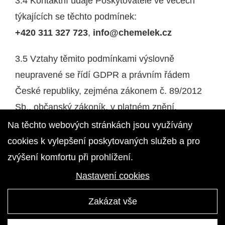
3.4 Kontaktní údaje Poskytovatele ve věcech
týkajících se těchto podmínek:
+420 311 327 723
,
info@chemelek.cz
3.5 Vztahy těmito podmínkami výslovně
neupravené se řídí GDPR a právním řádem
České republiky, zejména zákonem č. 89/2012
Sb., občanský zákoník, v platném znění.
Na těchto webových stránkách jsou využívány
Tyto podmínky nabývají účinnosti
cookies k vylepšení poskytovaných služeb a pro
dnem
6.5.2022
zvýšení komfortu při prohlížení.
Nastavení cookies
Zakázat vše